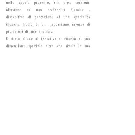
nello spazio presente, che crea tensioni.
Allusione ad una profondità dissolta ,
dispositivo di percezione di una spazialità
illusoria frutto di un meccanismo inverso di
proiezioni di luce e ombra .
Il titolo allude al tentativo di ricerca di una
dimensione spaziale altra, che rivela la sua
entità mediale in-definita nella sua non
completezza materica . Un dispositivo modulato
dall'interazione ambientale e temporale a cui
è sottoposto attraverso n -configurazioni di
differenti flessioni e rarefazioni .
SPACE IN BETWEEN_01
2019
ACRYLIC, TRACING PAPER, PVC ON
CANVAS
61 X 102 cm