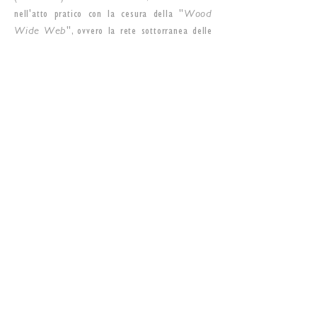
nell'atto pratico con la cesura della "
Wood
Wide Web
", ovvero la rete sottorranea delle
radici che collaborano alla sopravvivenza della
collettività e delle connessioni più private con
la natura.
Questa alterazione del legame originario con
il ventre terroso, crea un vocabolario neutro di
elementi naturali ibridati disposti in modo
ordinato su una superficie uniforme, che
azzera le proporzioni e la scala, accentuando
una distanza ed una cesura infinitesimale.